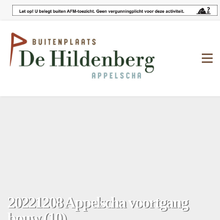
20221208 Appelscha voortgang
bouw (10)