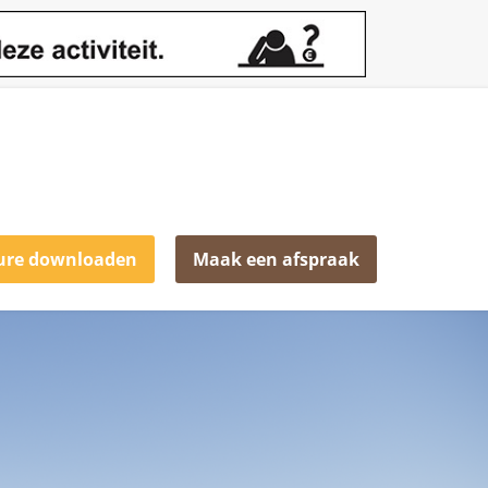
ure downloaden
Maak een afspraak