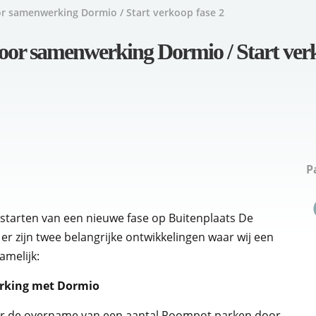
r samenwerking Dormio / Start verkoop fase 2
oor samenwerking Dormio / Start verk
P
p starten van een nieuwe fase op Buitenplaats De
er zijn twee belangrijke ontwikkelingen waar wij een
melijk:
erking met Dormio
ver de overname van een aantal Roompot parken door