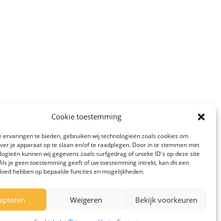
Cookie toestemming
 ervaringen te bieden, gebruiken wij technologieën zoals cookies om
over je apparaat op te slaan en/of te raadplegen. Door in te stemmen met
logieën kunnen wij gegevens zoals surfgedrag of unieke ID's op deze site
Als je geen toestemming geeft of uw toestemming intrekt, kan dit een
vloed hebben op bepaalde functies en mogelijkheden.
Gruun 1
8426 NA
epteren
Weigeren
Bekijk voorkeuren
Appelscha