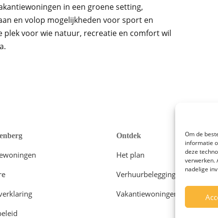
vakantiewoningen in een groene setting,
baan en volop mogelijkheden voor sport en
 plek voor wie natuur, recreatie en comfort wil
a.
Om de beste
enberg
Ontdek
informatie 
deze techno
iewoningen
Het plan
verwerken. 
nadelige in
re
Verhuurbelegging
verklaring
Vakantiewoningen
Acc
eleid