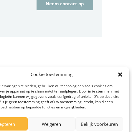
Neem contact op
Cookie toestemming
 ervaringen te bieden, gebruiken wij technologieën zoals cookies om
over je apparaat op te slaan en/of te raadplegen. Door in te stemmen met
logieën kunnen wij gegevens zoals surfgedrag of unieke ID's op deze site
Als je geen toestemming geeft of uw toestemming intrekt, kan dit een
vloed hebben op bepaalde functies en mogelijkheden.
Gruun 1
8426 NA
epteren
Weigeren
Bekijk voorkeuren
Appelscha