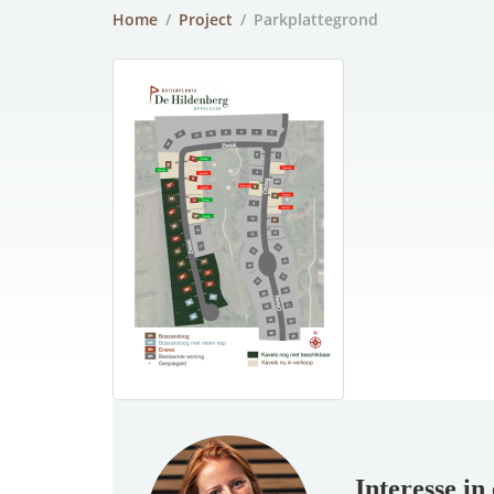
Home
/
Project
/
Parkplattegrond
Interesse i