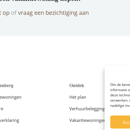
t op
of
vraag een bezichtiging aan
Om de beste
enberg
Ontdek
informatie 
deze techno
iewoningen
Het plan
verwerken. 
nadelige in
re
Verhuurbelegging
verklaring
Vakantiewoningen
Acc