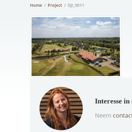
Home
/
Project
/
DJI_0011
Interesse i
Neem
contac